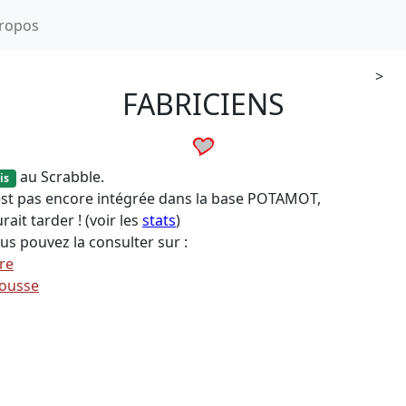
ropos
>
FABRICIENS
au Scrabble.
is
'est pas encore intégrée dans la base POTAMOT,
rait tarder ! (voir les
stats
)
us pouvez la consulter sur :
ire
ousse