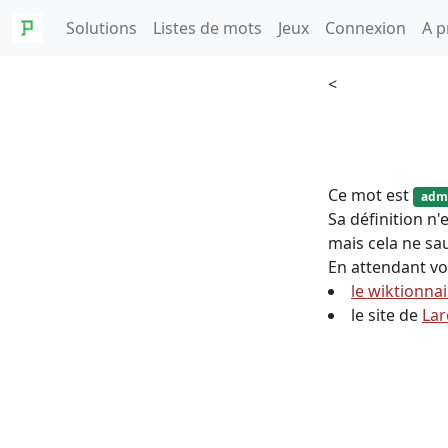
Solutions
Listes de mots
Jeux
Connexion
A p
<
Ce mot est
adm
Sa définition n
mais cela ne sau
En attendant vo
le wiktionna
le site de
Lar