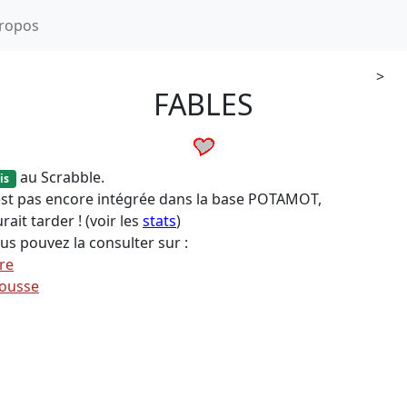
ropos
>
FABLES
au Scrabble.
is
'est pas encore intégrée dans la base POTAMOT,
rait tarder ! (voir les
stats
)
us pouvez la consulter sur :
ire
ousse