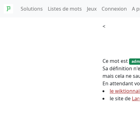
Solutions
Listes de mots
Jeux
Connexion
A p
<
Ce mot est
adm
Sa définition n
mais cela ne sau
En attendant vo
le wiktionna
le site de
Lar