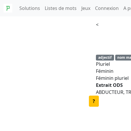
Solutions
Listes de mots
Jeux
Connexion
A p
<
adjectif
nom ma
Pluriel
Féminin
Féminin pluriel
Extrait ODS
ABDUCTEUR, TRIC
?